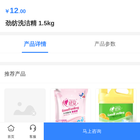
12
￥
.00
劲纺洗洁精 1.5kg
产品详情
产品参数
推荐产品
马上咨询
心感觉深层洁净洗
辰心感觉洗衣粉
心感觉柠檬除菌洗
首页
客服