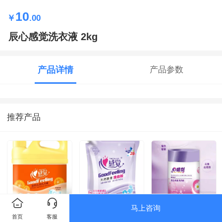
10
￥
.00
辰心感觉洗衣液 2kg
产品详情
产品参数
推荐产品
马上咨询
心感觉金桔去油洗
辰心感觉洗衣粉
亮白有氧泡洗粉
首页
客服