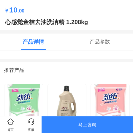
10
￥
.00
心感觉金桔去油洗洁精 1.208kg
产品详情
产品参数
推荐产品
马上咨询
劲纺洗衣粉
心感觉洗衣液 5kg
劲纺洗衣粉
首页
客服