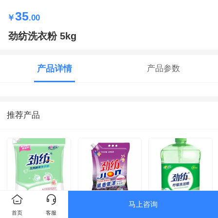
35
￥
.00
劲纺洗衣粉 5kg
产品详情
产品参数
推荐产品
马上咨询
劲纺洗衣粉
劲纺薰香痒漂洗衣
劲纺洗洁精 1.5kg
首页
客服